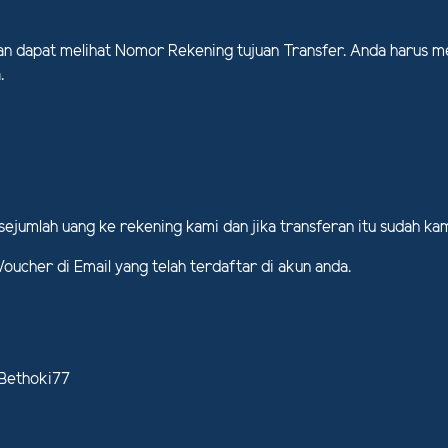
akan dapat melihat Nomor Rekening tujuan Transfer. Anda harus 
.
sejumlah uang ke rekening kami dan jika transferan itu sudah kam
cher di Email yang telah terdaftar di akun anda.
Bethoki77