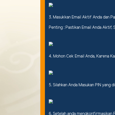
3. Masukkan Email Aktif Anda dan Pa
Penting : Pastikan Email Anda Aktif
4. Mohon Cek Email Anda, Karena Ka
5. Silahkan Anda Masukan PIN yang d
6. Setelah anda mengkonfirmasikan P