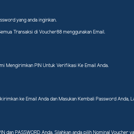
ssword yang anda inginkan.
, Semua Transaksi di Voucher88 menggunakan Email.
mi Mengirimkan PIN Untuk Verifikasi Ke Email Anda.
ikirimkan ke Email Anda dan Masukan Kembali Password Anda, La
IN dan PASSWORD Anda, Silahkan anda pilih Nominal Voucher ya