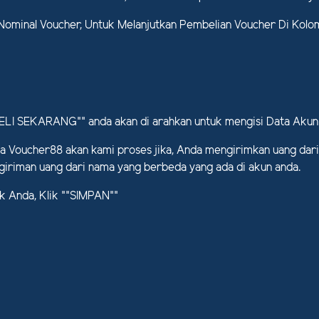
Nominal Voucher, Untuk Melanjutkan Pembelian Voucher Di Kolom 
"BELI SEKARANG"" anda akan di arahkan untuk mengisi Data Akun
a Voucher88 akan kami proses jika, Anda mengirimkan uang dar
giriman uang dari nama yang berbeda yang ada di akun anda.
k Anda, Klik ""SIMPAN""