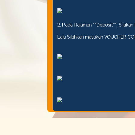
2. Pada Halaman ""Deposit"", Silak
Lalu Silahkan masukan VOUCHER CODE 