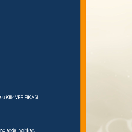
lu Klik VERIFIKASI
ng anda inginkan.